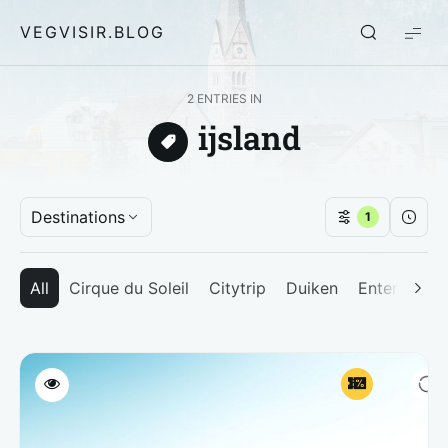
VEGVISIR.BLOG
2 ENTRIES IN
ijsland
Destinations
1
All
Cirque du Soleil
Citytrip
Duiken
Entertainm