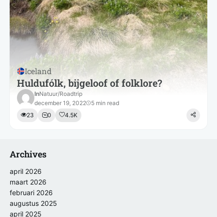
Iceland
Huldufólk, bijgeloof of folklore?
In
Natuur
/
Roadtrip
december 19, 2022
5 min read
23
0
4.5K
Archives
april 2026
maart 2026
februari 2026
augustus 2025
april 2025