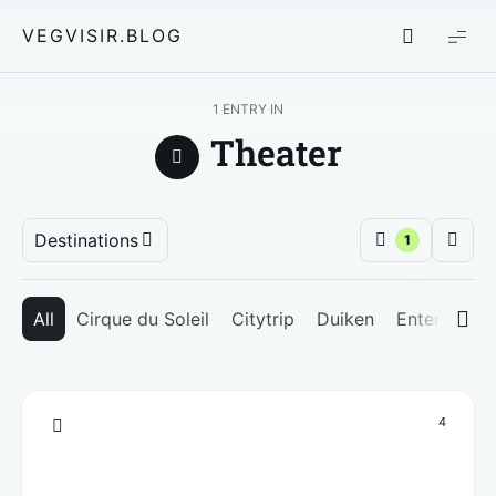
VEGVISIR.BLOG
1 ENTRY IN
Theater
Destinations
1
All
Cirque du Soleil
Citytrip
Duiken
Entertainm
4